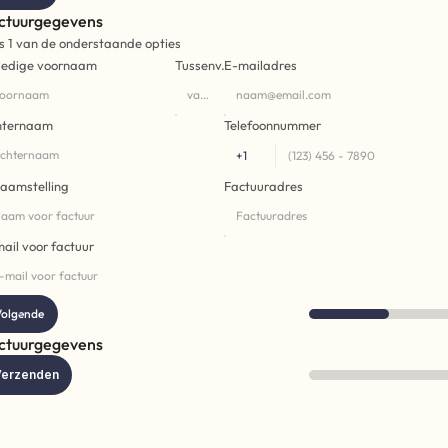
ctuurgegevens
s 1 van de onderstaande opties
ledige voornaam
Tussenv.
E-mailadres
hternaam
Telefoonnummer
aamstelling
Factuuradres
ail voor factuur
olgende
ctuurgegevens
erzenden