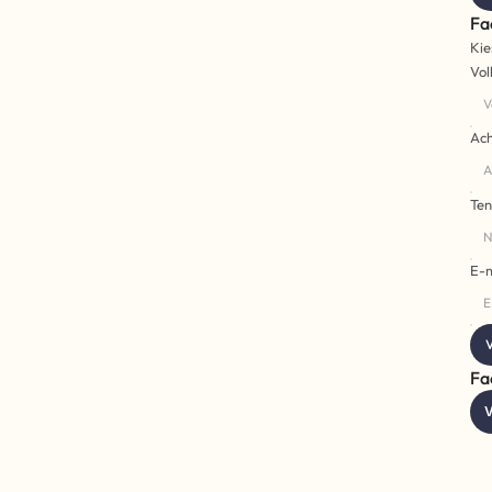
Fa
Kie
Vol
Ac
Ten
E-m
V
Fa
V