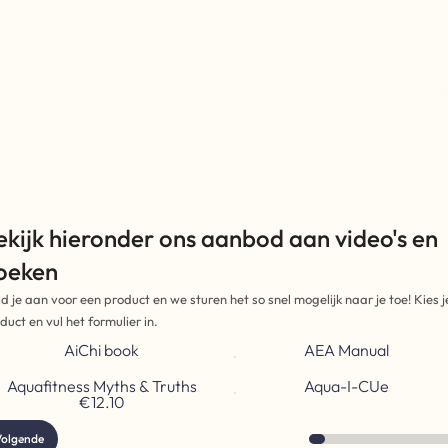
Aquaf
ekijk hieronder ons aanbod aan video's en 
oeken
d je aan voor een product en we sturen het so snel mogelijk naar je toe! Kies je
duct en vul het formulier in.
AiChi book
AEA Manual
Aquafitness Myths & Truths
Aqua-I-CUe
€12.10
olgende