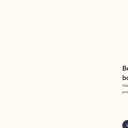
B
b
Mel
pro
V